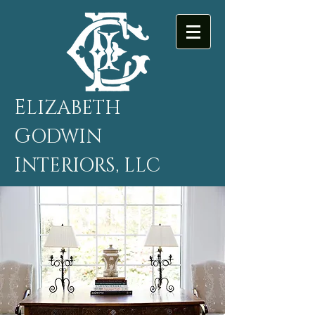
E
LIZABETH
G
ODWIN
I
NTERIORS, LLC